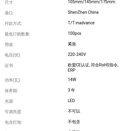
105mm/145mm/175mm
尺寸:
ShenZhen China
港口:
T/T inadvance
付款方式:
100pcs
最低订购数量:
紧急
用途:
220-240V
电压(伏):
欧盟CE认证
, 符合RoHS指令
,
证书:
ERP
14W
功率(瓦):
3 年
保养期:
LED
光源:
不可以
可调亮度:
不包含
包含灯泡: