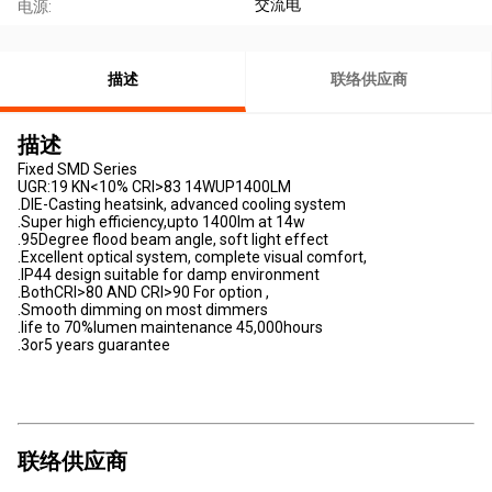
交流电
电源:
描述
联络供应商
描述
Fixed SMD Series
UGR:19 KN<10% CRI>83 14WUP1400LM​
.DIE-Casting heatsink, advanced cooling system
.Super high efficiency,upto 1400lm at 14w
.95Degree flood beam angle, soft light effect
.Excellent optical system, complete visual comfort,
.IP44 design suitable for damp environment
.BothCRI>80 AND CRI>90 For option ,
.Smooth dimming on most dimmers
.life to 70%lumen maintenance 45,000hours
.3or5 years guarantee
联络供应商