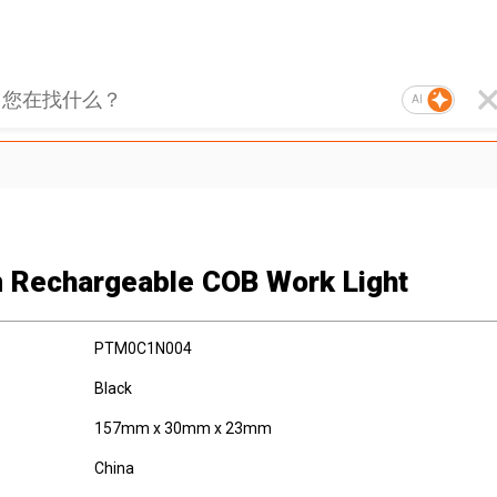
AI
 Rechargeable COB Work Light
PTM0C1N004
Black
157mm x 30mm x 23mm
China