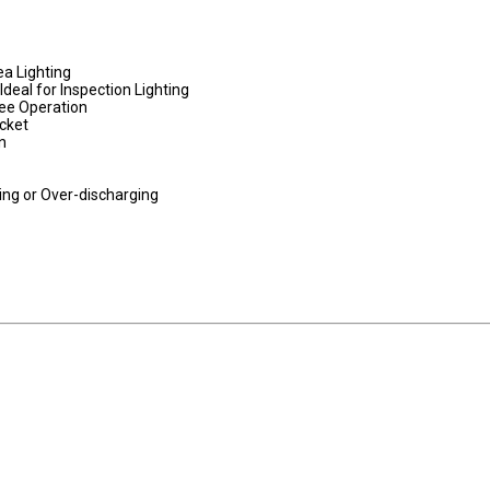
ea Lighting
eal for Inspection Lighting
ree Operation
ocket
n
ing or Over-discharging