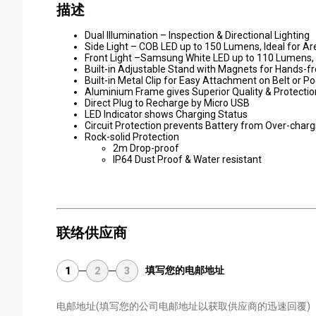
描述
Dual Illumination – Inspection & Directional Lighting
Side Light – COB LED up to 150 Lumens, Ideal for Ar
Front Light –Samsung White LED up to 110 Lumens, Id
Built-in Adjustable Stand with Magnets for Hands-f
Built-in Metal Clip for Easy Attachment on Belt or P
Aluminium Frame gives Superior Quality & Protectio
Direct Plug to Recharge by Micro USB
LED Indicator shows Charging Status
Circuit Protection prevents Battery from Over-charg
Rock-solid Protection
2m Drop-proof
IP64 Dust Proof & Water resistant
联络供应商
填写您的电邮地址
1
2
3
电邮地址
(填写您的公司电邮地址以获取供应商的迅速回覆)