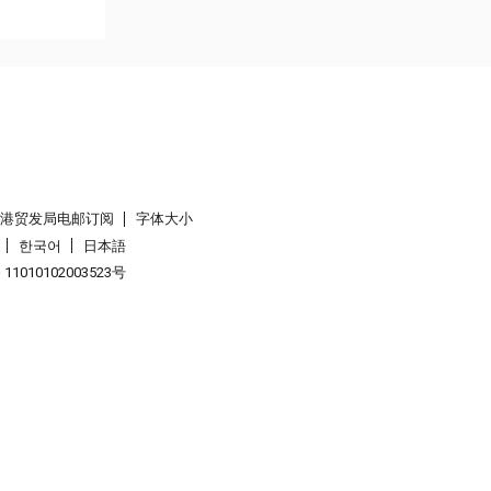
香港贸发局电邮订阅
字体大小
한국어
日本語
1010102003523号