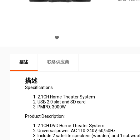
描述
联络供应商
描述
Specifications
2.1CH Home Theater System
USB 2.0 slot and SD card
PMPO: 3000W
Product Description:
2.1CH DVD Home Theater System
Universal power: AC 110-240V, 60/50Hz
Include 2 satellite speakers (wooden) and 1 subwo