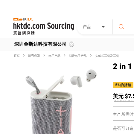
产品
深圳金斯达科技有限公司
首页
所有类別
电子产品
消费电子产品
头戴式耳机及耳机
2 in 
5
%的折扣
美元 $
7.
美元 $
7.90
-
美元 
生产所需时
是否可订造