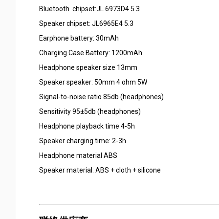
Bluetooth chipset:JL 6973D4 5.3
Speaker chipset: JL6965E4 5.3
Earphone battery: 30mAh
Charging Case Battery: 1200mAh
Headphone speaker size 13mm
Speaker speaker: 50mm 4 ohm 5W
Signal-to-noise ratio 85db (headphones)
Sensitivity 95±5db (headphones)
Headphone playback time 4-5h
Speaker charging time: 2-3h
Headphone material ABS
Speaker material: ABS + cloth + silicone