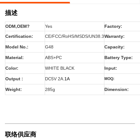
描述
ODM,OEM?
Yes
Factory:
Certification:
CE/FCC/RoHS/MSDS/UN38.3
Warranty:
Model No.:
G48
Capacity:
Material:
ABS+PC
Battery Type:
Color:
WHITE BLACK
Input:
Output :
DC5V 2A.
1A
MOQ:
Weight:
285g
Dimension:
联络供应商