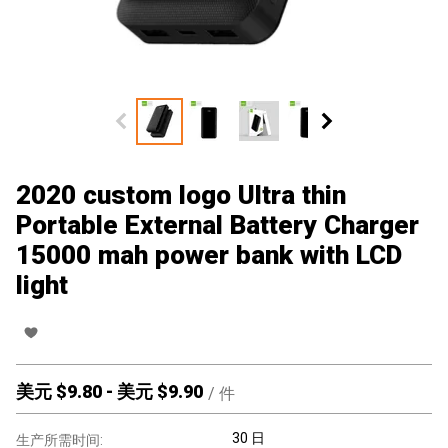
2020 custom logo Ultra thin
Portable External Battery Charger
15000 mah power bank with LCD
light
美元 $
9.80
-
美元 $
9.90
/
件
30 日
生产所需时间: