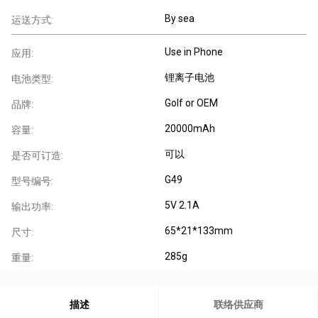
By sea
运送方式:
Use in Phone
应用:
锂离子电池
电池类型:
Golf or OEM
品牌:
20000mAh
容量:
可以
是否可订造:
G49
型号编号:
5V 2.1A
输出功率:
65*21*133mm
尺寸:
285g
重量:
描述
联络供应商