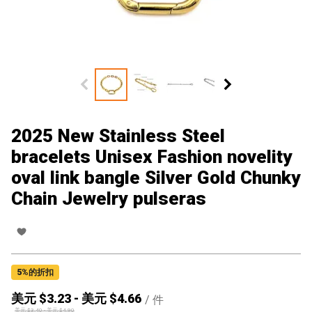
2025 New Stainless Steel
bracelets Unisex Fashion novelity
oval link bangle Silver Gold Chunky
Chain Jewelry pulseras
5
%的折扣
美元 $
3.23
-
美元 $
4.66
/
件
美元 $
3.40
-
美元 $
4.90