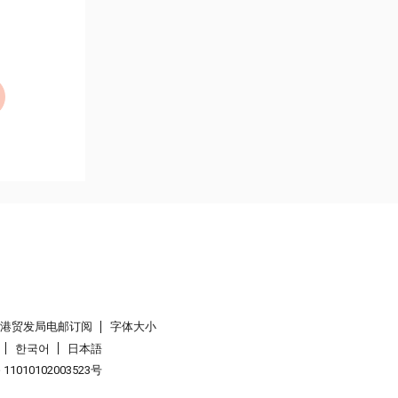
香港贸发局电邮订阅
字体大小
한국어
日本語
1010102003523号