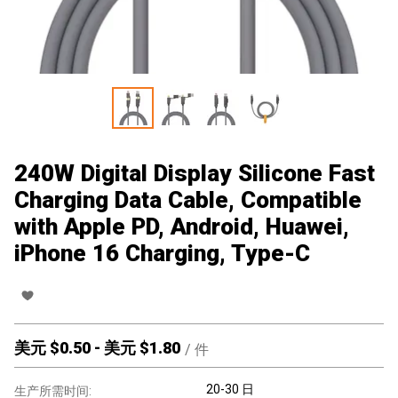
240W Digital Display Silicone Fast
Charging Data Cable, Compatible
with Apple PD, Android, Huawei,
iPhone 16 Charging, Type-C
美元 $
0.50
-
美元 $
1.80
/
件
20-30 日
生产所需时间: