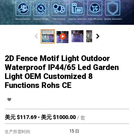
2D Fence Motif Light Outdoor
Waterproof IP44/65 Led Garden
Light OEM Customized 8
Functions Rohs CE
美元 $
117.69
-
美元 $
1000.00
/
套
15 日
生产所需时间: