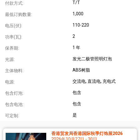
T/T
付款方式:
1,000
最低订购数量:
110-220
电压(伏):
2
功率(瓦):
1 年
保养期:
发光二极管照明灯泡
光源:
ABS树脂
主体物料:
交流电
, 直流电
, 充电式
电源:
包含
包含灯泡:
包含
包含电池:
是
可定制:
香港贸发局香港国际秋季灯饰展2026
2026年10月27日 - 30日