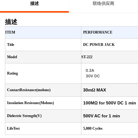
描述
联络供应商
描述
ITEM
PERFORMANCE
Title
DC POWER JACK
Model
ST-222
0.3A
Rating
30V DC
30m
MAX
ContactResistance(mohms)
Ω
100MΩ for 500V DC 1 min
Insulation Resistanc(Mohms)
500V AC for 1 min
Dielectric Strength(V)
LifeTest
5,000 Cycles