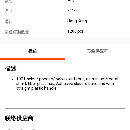
颜色:
21"x8
尺寸:
Hong Kong
港口:
1200 pcs
最低订购数量:
描述
联络供应商
描述
190T nylon/ pongee/ polyester fabric, aluminium/metal
shaft, fiber glass ribs, Adhesive closure band and with
straight plastic handle.
联络供应商