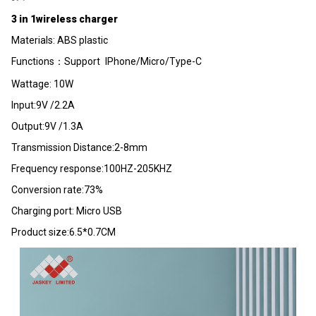
3 in 1wireless charger
Materials: ABS plastic
Functions：Support IPhone/Micro/Type-C
Wattage: 10W
Input:9V /2.2A
Output:9V /1.3A
Transmission Distance:2-8mm
Frequency response:100HZ-205KHZ
Conversion rate:73%
Charging port: Micro USB
Product size:6.5*0.7CM