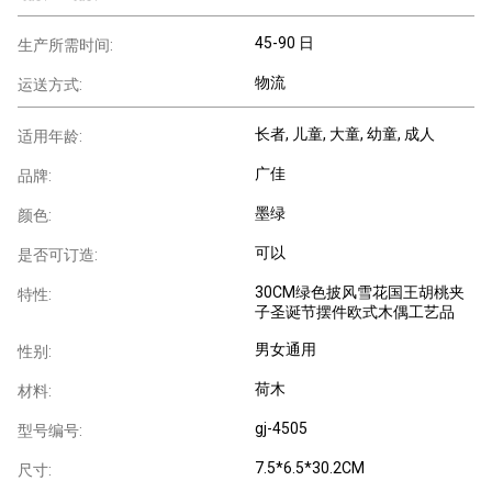
45-90 日
生产所需时间:
物流
运送方式:
长者
, 儿童
, 大童
, 幼童
, 成人
适用年龄:
广佳
品牌:
墨绿
颜色:
可以
是否可订造:
30CM绿色披风雪花国王胡桃夹
特性:
子圣诞节摆件欧式木偶工艺品
男女通用
性别:
荷木
材料:
gj-4505
型号编号:
7.5*6.5*30.2CM
尺寸: