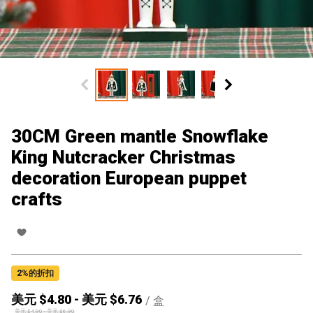
30CM Green mantle Snowflake
King Nutcracker Christmas
decoration European puppet
crafts
2
%的折扣
美元 $
4.80
-
美元 $
6.76
/
盒
美元 $
4.90
-
美元 $
6.90