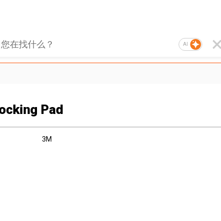
AI
ocking Pad
3M