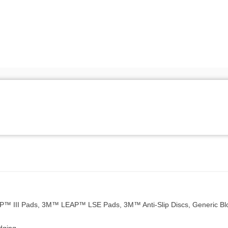
EAP™ III Pads, 3M™ LEAP™ LSE Pads, 3M™ Anti-Slip Discs, Generic Bl