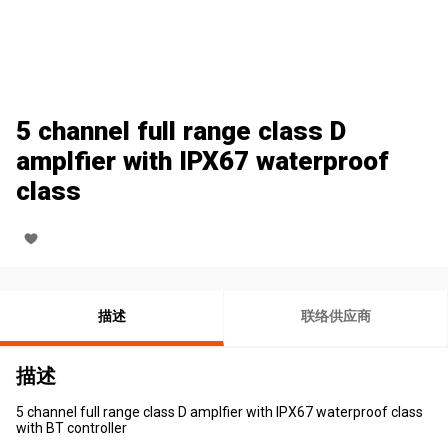
5 channel full range class D
amplfier with IPX67 waterproof
class
描述
联络供应商
描述
5 channel full range class D amplfier with IPX67 waterproof class
with BT controller