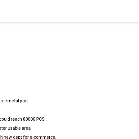
rol/metal part
 could reach 80000 PCS
ter usable area
ith new dept for e-commerce.