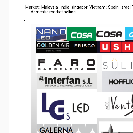
•Market : Malaysia India singapor Vietnam ; Spain Israe
domestic market selling.
•