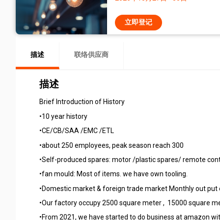
立即登记
描述
联络供应商
描述
Brief Introduction of History
•10 year history
•CE/CB/SAA /EMC /ETL
•about 250 employees, peak season reach 300
•Self-produced spares: motor /plastic spares/ remote cont
•fan mould: Most of items. we have own tooling.
•Domestic market & foreign trade market Monthly out put
•Our factory occupy 2500 square meter , 15000 square me
•From 2021, we have started to do business at amazon w