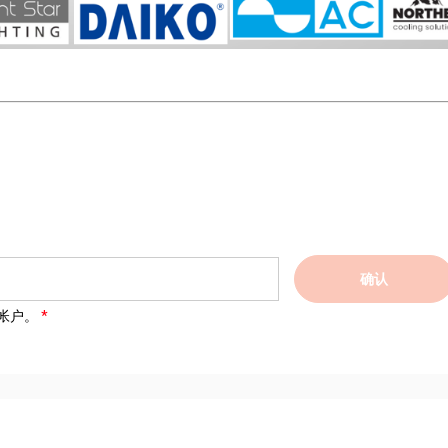
确认
帐户。