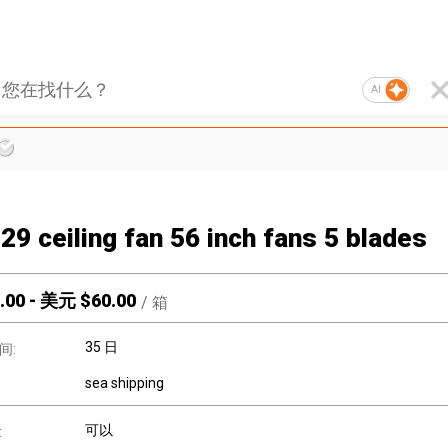
AI
29 ceiling fan 56 inch fans 5 blades
.00
-
美元 $
60.00
/
箱
35 日
间:
sea shipping
可以
: