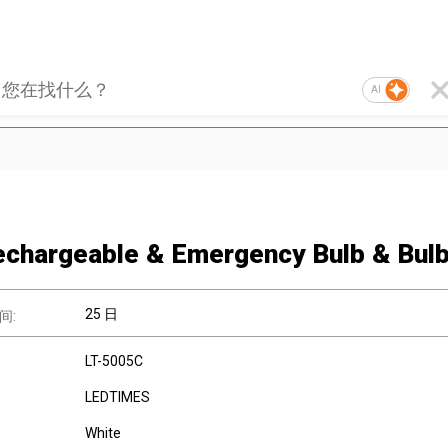
AI
chargeable & Emergency Bulb & Bul
25 日
间:
LT-5005C
LEDTIMES
White