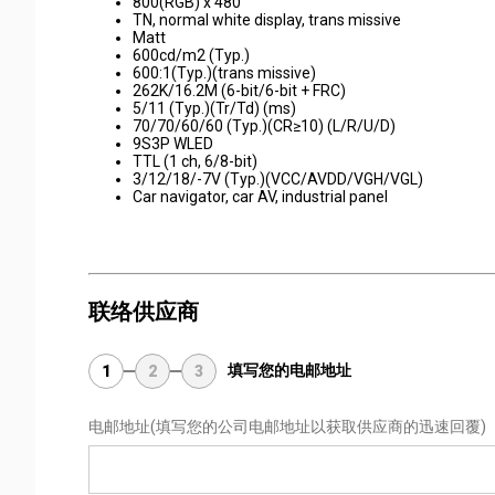
800(RGB) x 480
TN, normal white display, trans missive
Matt
600cd/m2 (Typ.)
600:1(Typ.)(trans missive)
262K/16.2M (6-bit/6-bit + FRC)
5/11 (Typ.)(Tr/Td) (ms)
70/70/60/60 (Typ.)(CR≥10) (L/R/U/D)
9S3P WLED
TTL (1 ch, 6/8-bit)
3/12/18/-7V (Typ.)(VCC/AVDD/VGH/VGL)
Car navigator, car AV, industrial panel
联络供应商
填写您的电邮地址
1
2
3
电邮地址
(填写您的公司电邮地址以获取供应商的迅速回覆)