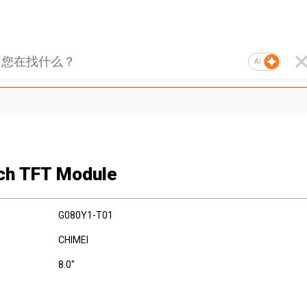
AI
nch TFT Module
G080Y1-T01
CHIMEI
8.0''