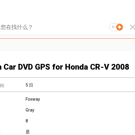
AI
h Car DVD GPS for Honda CR-V 2008
5 日
间:
Foxway
Gray
8
是
: