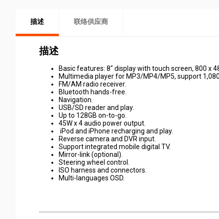
描述
联络供应商
描述
Basic features: 8" display with touch screen, 800 x 48
Multimedia player for MP3/MP4/MP5, support 1,080
FM/AM radio receiver.
Bluetooth hands-free.
Navigation.
USB/SD reader and play.
Up to 128GB on-to-go.
45W x 4 audio power output.
iPod and iPhone recharging and play.
Reverse camera and DVR input.
Support integrated mobile digital TV.
Mirror-link (optional).
Steering wheel control.
ISO harness and connectors.
Multi-languages OSD.