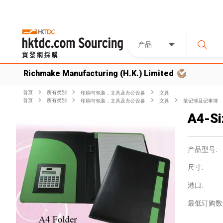
产品
Richmake Manufacturing (H.K.) Limited
首页
所有类別
印刷与包装，文具及办公设备
文具
首页
所有类別
印刷与包装，文具及办公设备
文具
笔记簿及记事簿
A4-Si
产品型号:
尺寸:
港口:
最低订购数