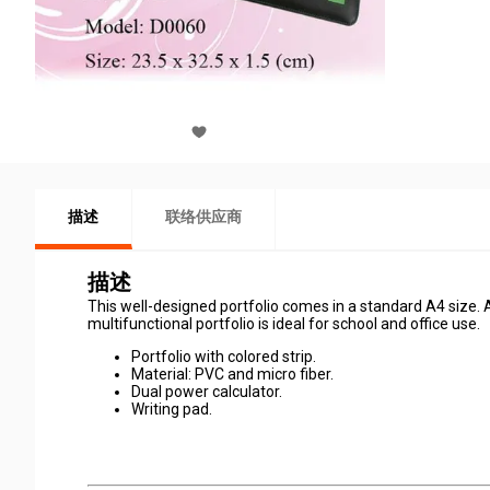
描述
联络供应商
描述
This well-designed portfolio comes in a standard A4 size. An
multifunctional portfolio is ideal for school and office use.
Portfolio with colored strip.
Material: PVC and micro fiber.
Dual power calculator.
Writing pad.