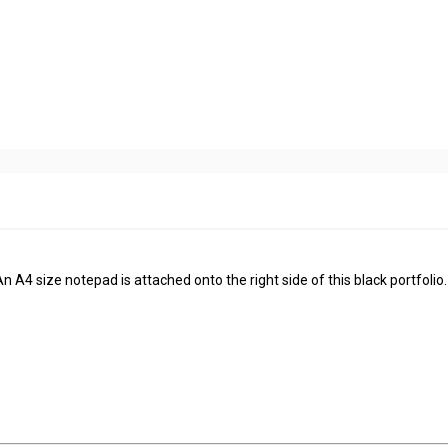
 A4 size notepad is attached onto the right side of this black portfolio.