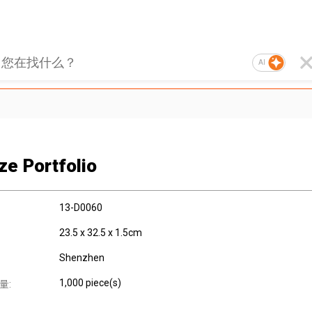
AI
ze Portfolio
13-D0060
23.5 x 32.5 x 1.5cm
Shenzhen
1,000 piece(s)
量: