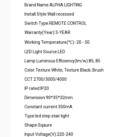
Brand Name:ALPHA LIGHTING
Install Style:Wall recessed
Switch Type:REMOTE CONTROL
Warranty(Year):3-YEAR
Working Temperature(℃):-20 - 50
LED Light Source:LED
Lamp Luminous Efficiency(lm/w):85, 85
Color:Texture White, Texture Black; Brush
CCT:2700/3000/4000
IP rated:IP20
Dimension:90*35*32mm
Constant current:350mA
Type:led step stair light
Shape:Sqaure
Input Voltage(V):220-240