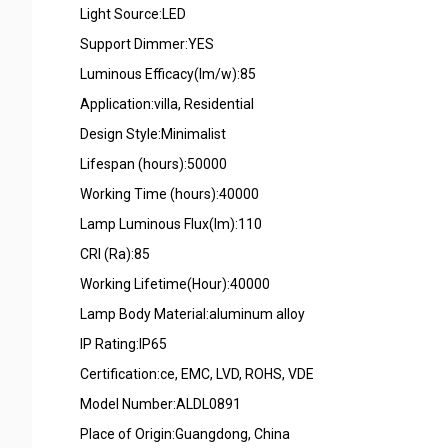
Light Source:LED
Support Dimmer:YES
Luminous Efficacy(lm/w):85
Application:villa, Residential
Design Style:Minimalist
Lifespan (hours):50000
Working Time (hours):40000
Lamp Luminous Flux(lm):110
CRI (Ra):85
Working Lifetime(Hour):40000
Lamp Body Material:aluminum alloy
IP Rating:IP65
Certification:ce, EMC, LVD, ROHS, VDE
Model Number:ALDL0891
Place of Origin:Guangdong, China