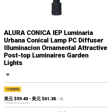
ALURA CONICA IEP Luminaria
Urbana Conical Lamp PC Diffuser
IIluminacion Ornamental Attractive
Post-top Luminaires Garden
Lights
1
%的折扣
美元 $
59.40
-
美元 $
61.38
/
件
美元 $
60.00
-
美元 $
62.00