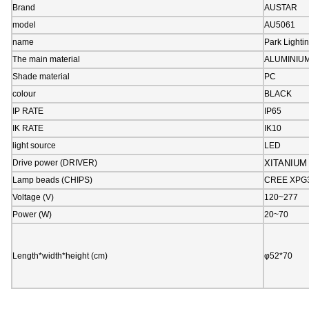
Brand
AUSTAR
model
AU5061
name
Park Lighti
The main material
ALUMINIU
Shade material
PC
colour
BLACK
IP RATE
IP65
IK RATE
IK10
light source
LED
Drive power (DRIVER)
XITANIUM
Lamp beads (CHIPS)
CREE XPG
Voltage (V)
120~277
Power (W)
20~70
Length*width*height (cm)
φ52*70