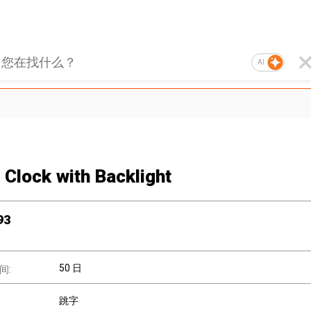
AI
 Clock with Backlight
93
50 日
间:
跳字