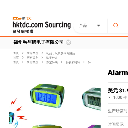
产品
福州融与腾电子有限公司
首页
所有类別
礼品，玩具及体育用品
首页
所有类別
珠宝钟表
首页
所有类別
珠宝钟表
钟表和时钟
钟
Alarm
美元 $
1.
>=
1000
件
生产所需时
时间显示: