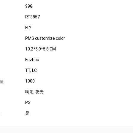
99G
RT3857
FLY
PMS customize color
10.2*5.9*5.8 CM
Fuzhou
TT, LC
1000
量:
响闹
, 夜光
PS
是
: