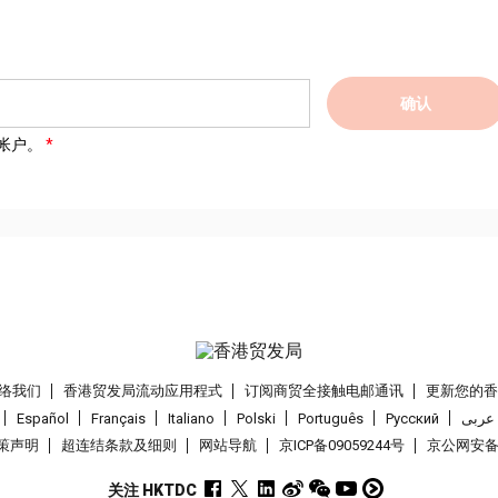
确认
帐户。
络我们
香港贸发局流动应用程式
订阅商贸全接触电邮通讯
更新您的
Español
Français
Italiano
Polski
Português
Pусский
عربى
策声明
超连结条款及细则
网站导航
京ICP备09059244号
京公网安备 1
关注 HKTDC