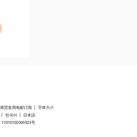
香港贸发局电邮订阅
字体大小
한국어
日本語
1010102003523号