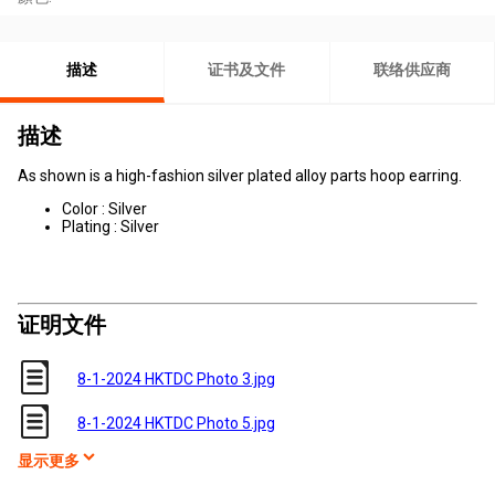
描述
证书及文件
联络供应商
描述
As shown is a high-fashion silver plated alloy parts hoop earring.
Color : Silver
Plating : Silver
证明文件
8-1-2024 HKTDC Photo 3.jpg
8-1-2024 HKTDC Photo 5.jpg
显示更多