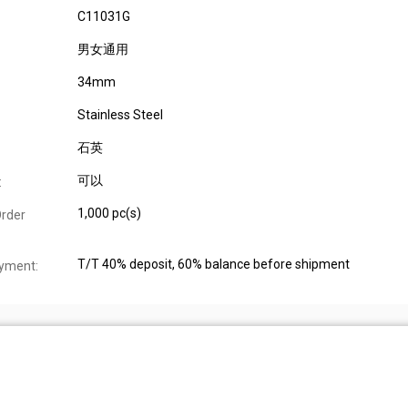
C11031G
男女通用
34mm
Stainless Steel
石英
可以
:
1,000 pc(s)
rder
T/T 40% deposit, 60% balance before shipment
yment: