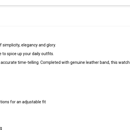
 simplicity, elegancy and glory.
to spice up your daily outfits.
 accurate time-telling. Completed with genuine leather band, this watch
tions for an adjustable fit
ng