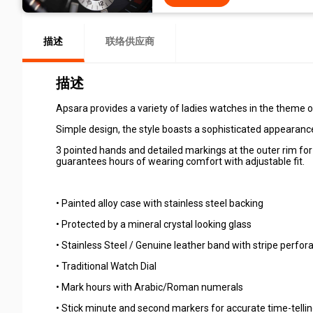
描述
联络供应商
描述
Apsara provides a variety of ladies watches in the theme of
Simple design, the style boasts a sophisticated appearance 
3 pointed hands and detailed markings at the outer rim for
guarantees hours of wearing comfort with adjustable fit.
• Painted alloy case with stainless steel backing
• Protected by a mineral crystal looking glass
• Stainless Steel / Genuine leather band with stripe perfora
• Traditional Watch Dial
• Mark hours with Arabic/Roman numerals
• Stick minute and second markers for accurate time-telli