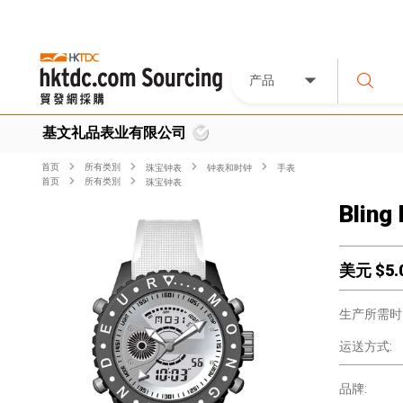
产品
基文礼品表业有限公司
首页
所有类別
珠宝钟表
钟表和时钟
手表
首页
所有类別
珠宝钟表
Bling
美元 $
5.
生产所需时
运送方式:
品牌: