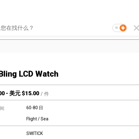
AI
 Bling LCD Watch
00
-
美元 $
15.00
/
件
60-80 日
间:
Flight / Sea
SWITICK