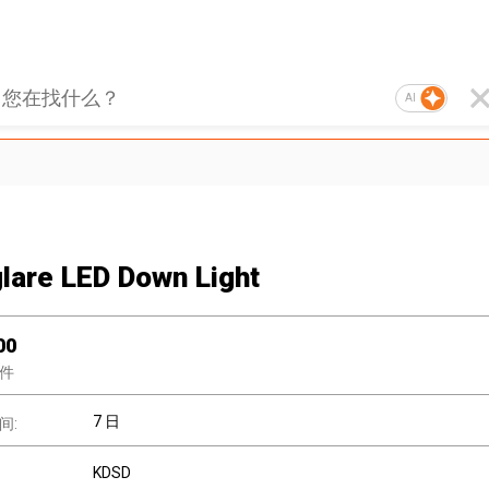
AI
glare LED Down Light
00
件
7 日
间:
KDSD