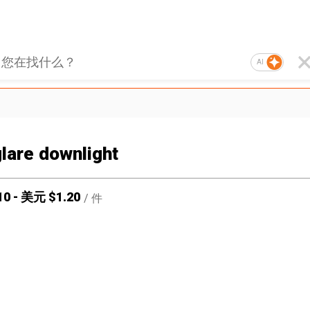
AI
glare downlight
10
-
美元 $
1.20
/
件