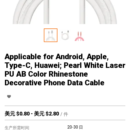
Applicable for Android, Apple,
Type-C, Huawei; Pearl White Laser
PU AB Color Rhinestone
Decorative Phone Data Cable
美元 $
0.80
-
美元 $
2.80
/
件
20-30 日
生产所需时间: