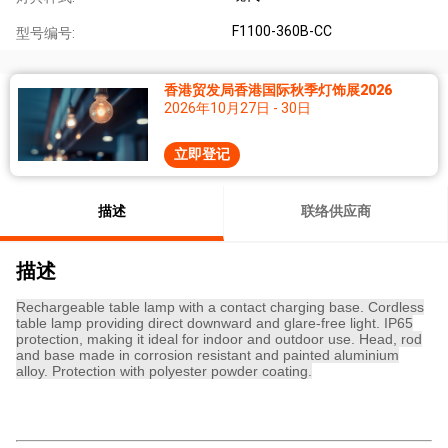
F1100-360B-CC
型号编号:
香港贸发局香港国际秋季灯饰展2026
2026年10月27日 - 30日
立即登记
描述
联络供应商
描述
Rechargeable table lamp with a contact charging base. Cordless
table lamp providing direct downward and glare-free light. IP65
protection, making it ideal for indoor and outdoor use. Head, rod
and base made in corrosion resistant and painted aluminium
alloy. Protection with polyester powder coating.