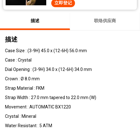
立即登记
描述
联络供应商
描述
Case Size : (3-9H) 45.0 x (12-6H) 56.0 mm
Case : Crystal
Dial Opening : (3-9H) 34.0 x (12-6H) 34.0 mm
Crown : Ø 8.0 mm
Strap Material : FKM
Strap Width : 27.0 mm tapered to 22.0 mm (W)
Movement : AUTOMATIC BX1220
Crystal : Mineral
Water Resistant : 5 ATM