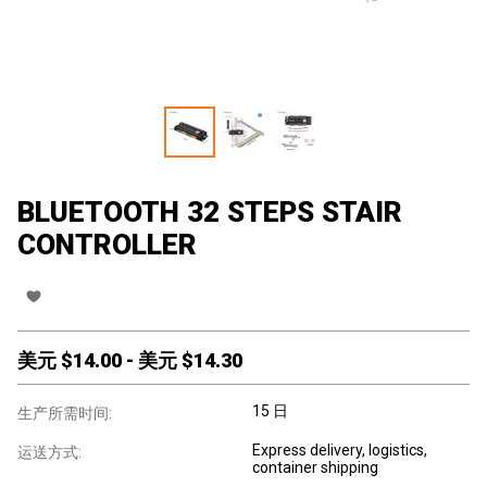
BLUETOOTH 32 STEPS STAIR
CONTROLLER
美元 $
14.00
-
美元 $
14.30
15 日
生产所需时间:
Express delivery, logistics,
运送方式:
container shipping