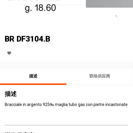
BR DF3104.B
描述
联络供应商
描述
Bracciale in argento 925‰ maglia tubo gas con pietre incastonate