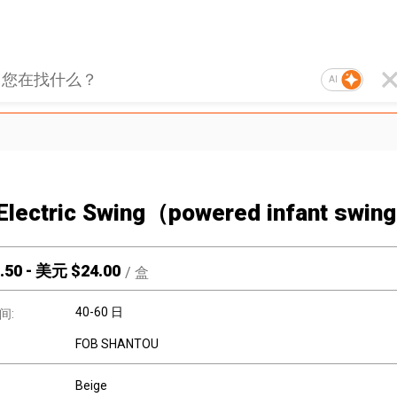
AI
Electric Swing（powered infant swin
.50
-
美元 $
24.00
/
盒
40-60 日
间:
FOB SHANTOU
Beige