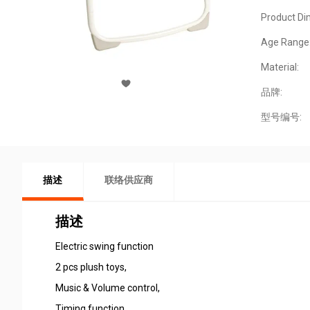
Product Di
Age Range
Material:
品牌:
型号编号:
描述
联络供应商
描述
Electric swing function
2 pcs plush toys,
Music & Volume control,
Timing function,