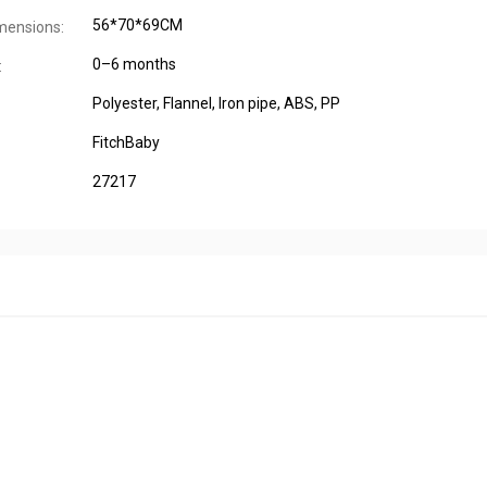
56*70*69CM
mensions:
0–6 months
:
Polyester, Flannel, Iron pipe, ABS, PP
FitchBaby
27217