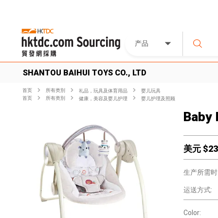
产品
SHANTOU BAIHUI TOYS CO., LTD
首页
所有类別
礼品，玩具及体育用品
婴儿玩具
首页
所有类別
健康，美容及婴儿护理
婴儿护理及照顾
Baby 
美元 $
23
生产所需时
运送方式:
Color: