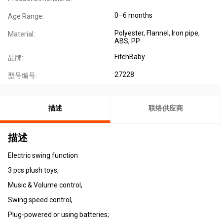
0–6 months
Age Range:
Polyester, Flannel, Iron pipe,
Material:
ABS, PP
FitchBaby
品牌:
27228
型号编号:
描述
联络供应商
描述
Electric swing function
3 pcs plush toys,
Music & Volume control,
Swing speed control,
Plug-powered or using batteries;