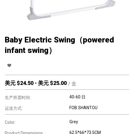
Baby Electric Swing（powered
infant swing）
美元 $
24.50
-
美元 $
25.00
/
盒
40-60 日
生产所需时间:
FOB SHANTOU
运送方式:
Grey
Color:
62.5*66*73.5CM
Product Dimensions: