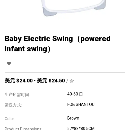
Baby Electric Swing（powered
infant swing）
美元 $
24.00
-
美元 $
24.50
/
盒
40-60 日
生产所需时间:
FOB SHANTOU
运送方式:
Brown
Color:
57*88*80.5CM
Product Dimensions: