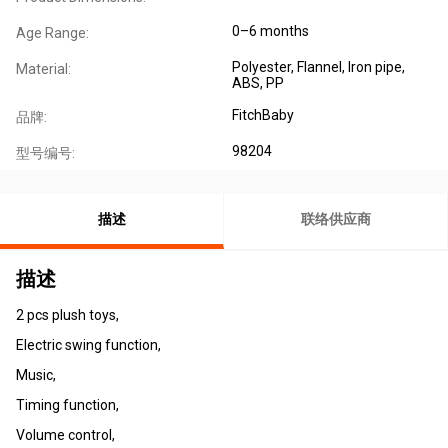
0–6 months
Age Range:
Polyester, Flannel, Iron pipe,
Material:
ABS, PP
FitchBaby
品牌:
98204
型号编号:
描述
联络供应商
描述
2 pcs plush toys,
Electric swing function,
Music,
Timing function,
Volume control,