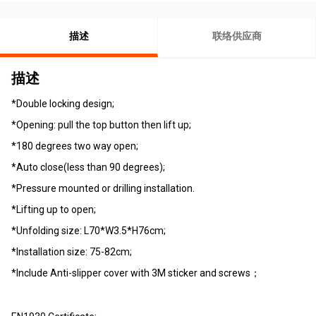
描述
联络供应商
描述
*Double locking design;
*Opening: pull the top button then lift up;
*180 degrees two way open;
*Auto close(less than 90 degrees);
*Pressure mounted or drilling installation.
*Lifting up to open;
*Unfolding size: L70*W3.5*H76cm;
*Installation size: 75-82cm;
*Include Anti-slipper cover with 3M sticker and screws；