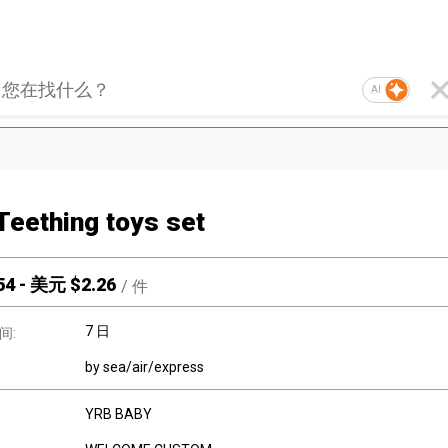
AI
Teething toys set
54
-
美元 $
2.26
/
件
7 日
间:
by sea/air/express
YRB BABY