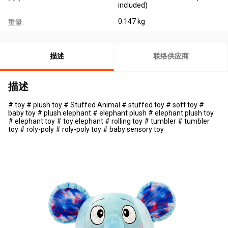
included)
0.147 kg
重量:
描述
联络供应商
描述
# toy # plush toy # Stuffed Animal # stuffed toy # soft toy #
baby toy # plush elephant # elephant plush # elephant plush toy
# elephant toy # toy elephant # rolling toy # tumbler # tumbler
toy # roly-poly # roly-poly toy # baby sensory toy