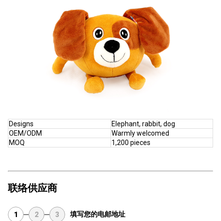
Designs
Elephant, rabbit, dog
OEM/ODM
Warmly welcomed
MOQ
1,200 pieces
联络供应商
填写您的电邮地址
1
2
3