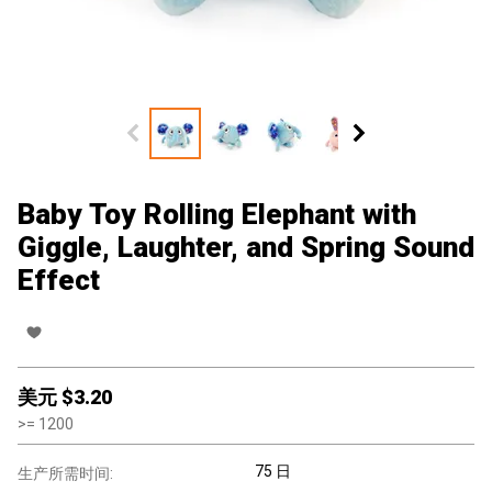
Baby Toy Rolling Elephant with
Giggle, Laughter, and Spring Sound
Effect
美元 $
3.20
>=
1200
75 日
生产所需时间: