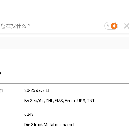
AI
e
20-25 days 日
间:
By Sea/Air; DHL; EMS; Fedex; UPS; TNT
6248
Die Struck Metal no enamel