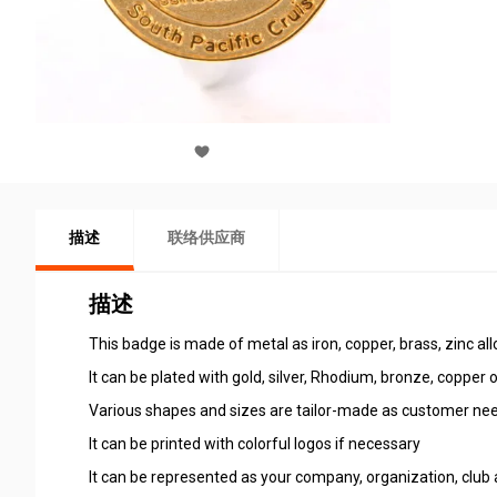
描述
联络供应商
描述
This badge is made of metal as iron, copper, brass, zinc all
It can be plated with gold, silver, Rhodium, bronze, copper o
Various shapes and sizes are tailor-made as customer needs
It can be printed with colorful logos if necessary
It can be represented as your company, organization, club 