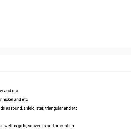
oy and etc
r nickel and etc
 as round, shield, star, triangular and etc
as well as gifts, souvenirs and promotion.