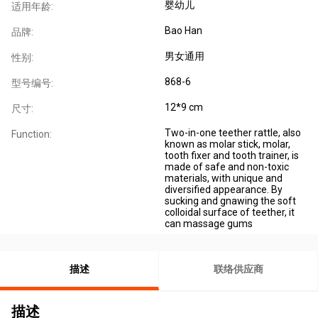
婴幼儿
适用年龄:
Bao Han
品牌:
男女通用
性别:
868-6
型号编号:
12*9 cm
尺寸:
Two-in-one teether rattle, also
Function:
known as molar stick, molar,
tooth fixer and tooth trainer, is
made of safe and non-toxic
materials, with unique and
diversified appearance. By
sucking and gnawing the soft
colloidal surface of teether, it
can massage gums
描述
联络供应商
描述