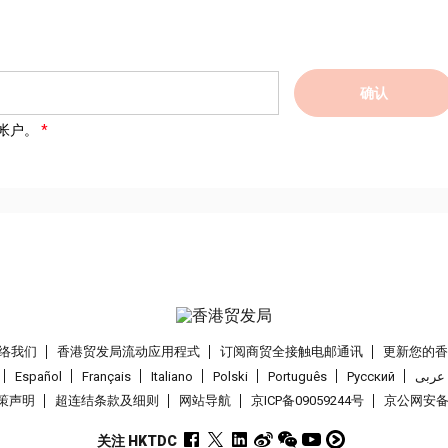
确认
帐户。
络我们
香港贸发局流动应用程式
订阅商贸全接触电邮通讯
更新您的
Español
Français
Italiano
Polski
Português
Pусский
عربى
策声明
超连结条款及细则
网站导航
京ICP备09059244号
京公网安备 1
关注 HKTDC