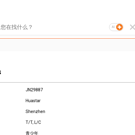
AI
s
JN29887
Huastar
Shenzhen
T/T, L/C
青少年