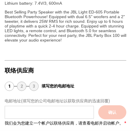
Lithium battery: 7.4V/3, 600mA
Best Selling Party Speaker with the JBL Light ED-605 Portable
Bluetooth Powerhouse! Equipped with dual 6.5" woofers and a 2"
tweeter, it delivers 25W RMS for rich sound. Enjoy up to 6 hours
of playtime with a quick 2-4 hour charge. Equipped with stunning
LED lights, a remote control, and Bluetooth 5.0 for seamless
connectivity. Perfect for your next party, the JBL Party Box 100 will
elevate your audio experience!
联络供应商
填写您的电邮地址
1
2
3
电邮地址
(填写您的公司电邮地址以获取供应商的迅速回覆)
确认
我们会为您建立一个帐户以联络供应商，请查看电邮并启动帐户。