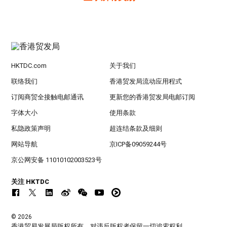
HKTDC.com
关于我们
联络我们
香港贸发局流动应用程式
订阅商贸全接触电邮通讯
更新您的香港贸发局电邮订阅
字体大小
使用条款
私隐政策声明
超连结条款及细则
网站导航
京ICP备09059244号
京公网安备 11010102003523号
关注 HKTDC
© 2026
香港贸易发展局版权所有，对违反版权者保留一切追索权利 。