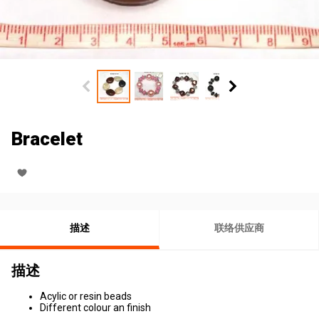
Bracelet
描述
联络供应商
描述
Acylic or resin beads
Different colour an finish