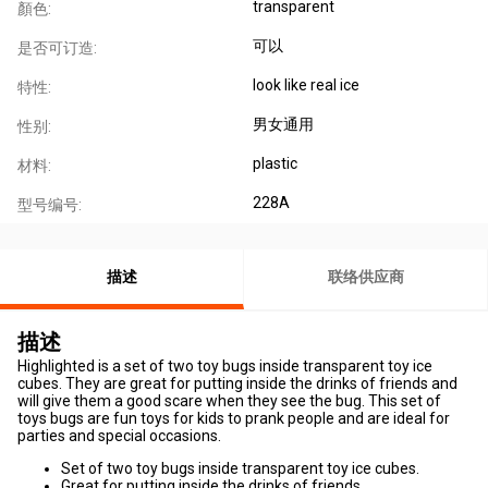
transparent
顏色:
可以
是否可订造:
look like real ice
特性:
男女通用
性别:
plastic
材料:
228A
型号编号:
描述
联络供应商
描述
Highlighted is a set of two toy bugs inside transparent toy ice
cubes. They are great for putting inside the drinks of friends and
will give them a good scare when they see the bug. This set of
toys bugs are fun toys for kids to prank people and are ideal for
parties and special occasions.
Set of two toy bugs inside transparent toy ice cubes.
Great for putting inside the drinks of friends.