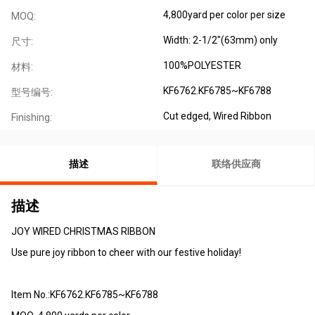
4,800yard per color per size
MOQ:
Width: 2-1/2"(63mm) only
尺寸:
100%POLYESTER
材料:
KF6762.KF6785~KF6788
型号编号:
Cut edged, Wired Ribbon
Finishing:
描述
联络供应商
描述
JOY WIRED CHRISTMAS RIBBON
Use pure joy ribbon to cheer with our festive holiday!
Item No.:KF6762.KF6785~KF6788