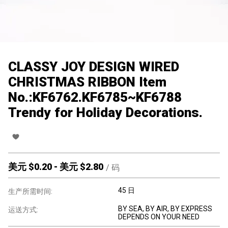
CLASSY JOY DESIGN WIRED
CHRISTMAS RIBBON Item
No.:KF6762.KF6785~KF6788
Trendy for Holiday Decorations.
美元 $
0.20
-
美元 $
2.80
/
码
45 日
生产所需时间:
BY SEA, BY AIR, BY EXPRESS
运送方式:
DEPENDS ON YOUR NEED