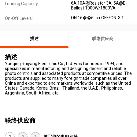
6A,10A@Resistor 3A, 5A@E-
Loading Capacity:
Ballast 1000W/1800VA
ON:16��6Lux OFF/ON: 3:1
On-Off Levels:
描述
联络供应商
描述
Yueqing Ruiyang Electronic Co., Ltd. was founded in 1994, and
specializes in manufacturing and designing decent and reliable
photo controls and associated products at competitive prices. The
products are supplied to many foreign trade companies all over
China and exported to end markets worldwide, such as the United
States, Canada, Korea, Brazil, Thailand, the U.A.E., Philippines,
Argentina, South Africa, etc.
联络供应商
填写您的电邮地址