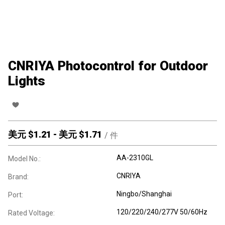
CNRIYA Photocontrol for Outdoor
Lights
美元 $
1.21
-
美元 $
1.71
/
件
AA-2310GL
Model No.:
CNRIYA
Brand:
Ningbo/Shanghai
Port:
120/220/240/277V 50/60Hz
Rated Voltage: