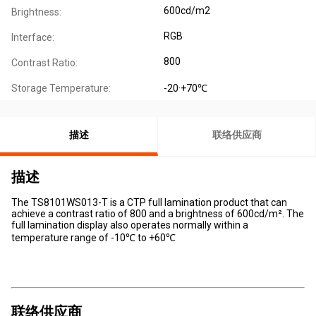
600cd/m2
Brightness:
RGB
Interface:
800
Contrast Ratio:
Storage Temperature:
-20·+70℃
描述
联络供应商
描述
The TS8101WS013-T is a CTP full lamination product that can
achieve a contrast ratio of 800 and a brightness of 600cd/m². The
full lamination display also operates normally within a
temperature range of -10℃ to +60℃
联络供应商